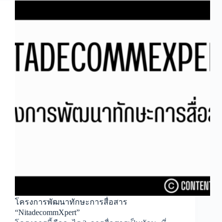
โครงการพัฒนาทักษะการสื่อสาร
“NitadecommXpert”